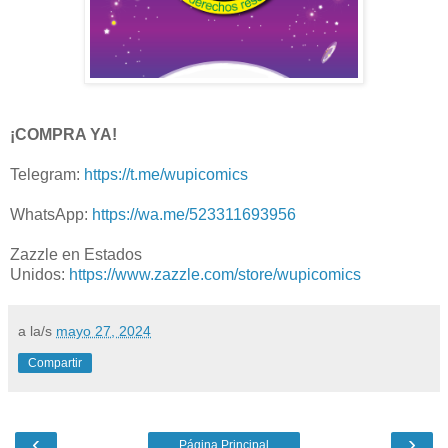
¡COMPRA YA!
Telegram:
https://t.me/wupicomics
WhatsApp:
https://wa.me/523311693956
Zazzle en Estados
Unidos:
https://www.zazzle.com/store/wupicomics
a la/s
mayo 27, 2024
Compartir
‹
›
Página Principal