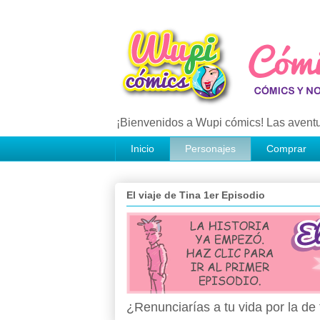
¡Bienvenidos a Wupi cómics! Las aventu
Inicio
Personajes
Comprar
El viaje de Tina 1er Episodio
¿Renunciarías a tu vida por la d