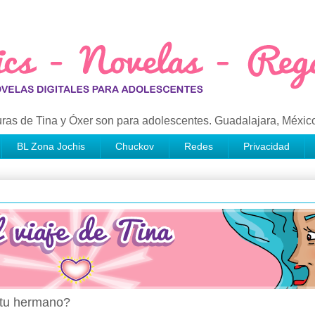
ras de Tina y Óxer son para adolescentes. Guadalajara, Méxic
BL Zona Jochis
Chuckov
Redes
Privacidad
e tu hermano?