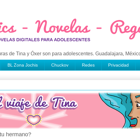
ras de Tina y Óxer son para adolescentes. Guadalajara, Méxic
BL Zona Jochis
Chuckov
Redes
Privacidad
e tu hermano?