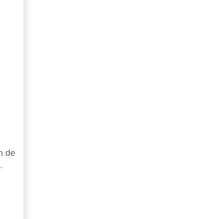
n de
.