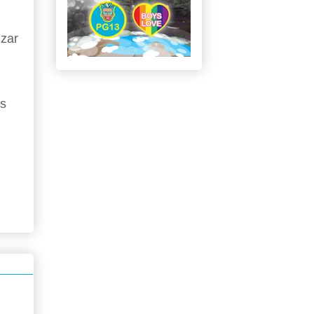
izar
os