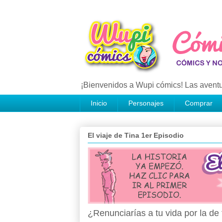
¡Bienvenidos a Wupi cómics! Las aventu
Inicio
Personajes
Comprar
El viaje de Tina 1er Episodio
¿Renunciarías a tu vida por la d