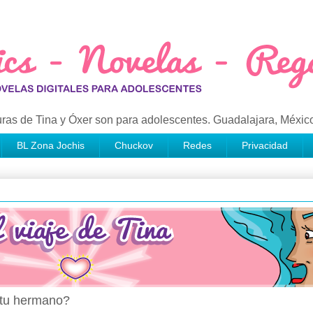
ras de Tina y Óxer son para adolescentes. Guadalajara, Méxic
BL Zona Jochis
Chuckov
Redes
Privacidad
e tu hermano?