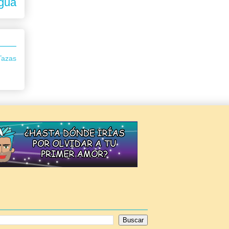
igua
Tazas