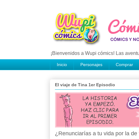
¡Bienvenidos a Wupi cómics! Las aventu
Inicio
Personajes
Comprar
El viaje de Tina 1er Episodio
¿Renunciarías a tu vida por la d