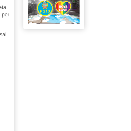
eta
 por
sal.