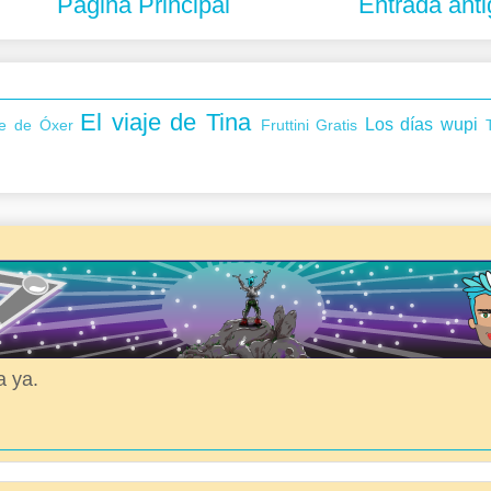
Página Principal
Entrada ant
El viaje de Tina
Los días wupi
je de Óxer
Fruttini
Gratis
a ya.