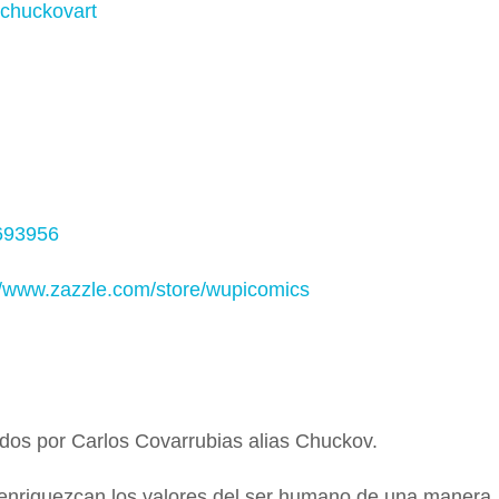
@chuckovart
693956
//www.zazzle.com/store/wupicomics
os por Carlos Covarrubias alias Chuckov.
e enriquezcan los valores del ser humano de una manera