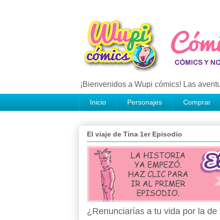
¡Bienvenidos a Wupi cómics! Las aventu
Inicio
Personajes
Comprar
El viaje de Tina 1er Episodio
¿Renunciarías a tu vida por la d