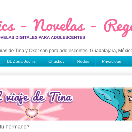
ras de Tina y Óxer son para adolescentes. Guadalajara, Méxic
BL Zona Jochis
Chuckov
Redes
Privacidad
e tu hermano?