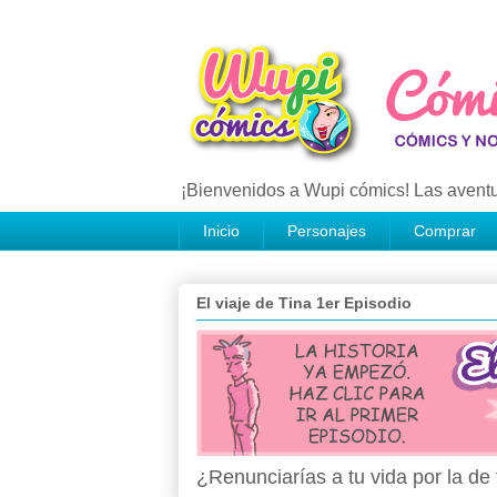
¡Bienvenidos a Wupi cómics! Las aventu
Inicio
Personajes
Comprar
El viaje de Tina 1er Episodio
¿Renunciarías a tu vida por la d