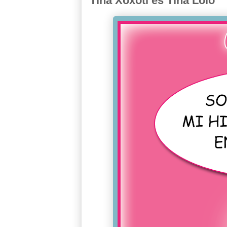
Tina Xoxotl es Tina Loló