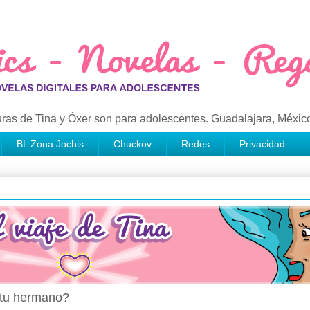
ras de Tina y Óxer son para adolescentes. Guadalajara, Méxic
BL Zona Jochis
Chuckov
Redes
Privacidad
e tu hermano?